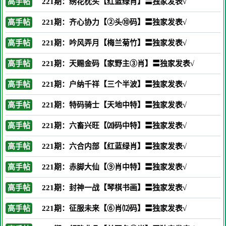
高手帖
221期：绣花枕头【红蓝绿肖】〓独家发表√
高手帖
221期：齐心协力【②头⑩码】〓独家发表√
高手帖
221期：吟风弄月【梅兰菊竹】〓独家发表√
高手帖
221期：天赐金码【家野主③肖】〓独家发表√
高手帖
221期：户纳千祥【三个半波】〓独家发表√
高手帖
221期：特码骑士【天地中特】〓独家发表√
高手帖
221期：六畜兴旺【⒇码中特】〓独家发表√
高手帖
221期：六合内部【红蓝绿肖】〓独家发表√
高手帖
221期：赤脚大仙【⑨肖中特】〓独家发表√
高手帖
221期：封神一战【琴棋书画】〓独家发表√
高手帖
221期：征服未来【⑥肖⑿码】〓独家发表√