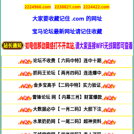
2224966
.com
2238821.com
2224422.com
大家要收藏记住 .com 的网址
宝马论坛最新网址请记住收藏
论坛不收费
【 六码中特】连中十期
抓码王论坛【 两肖四码】连连爆中
金多宝高手【二码中特】实力验证
雷锋论坛 网【 内幕三肖】财富爆款
大数据必中【 一肖二码】大胆下注
水果奶奶网【 一尾二码】超神资料