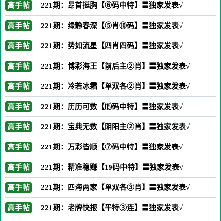
高手帖
221期：昂首挺胸【⑥码中特】〓独家发表√
高手帖
221期：绿静春深【⑤肖⑩码】〓独家发表√
高手帖
221期：势如流星【四肖四码】〓独家发表√
高手帖
221期：博彩海王【前后主②肖】〓独家发表√
高手帖
221期：冷若冰霜【单双各②肖】〓独家发表√
高手帖
221期：历历可数【⒂码中特】〓独家发表√
高手帖
221期：宝典无数【阴阳主②肖】〓独家发表√
高手帖
221期：万彩皆顺【⑦码中特】〓独家发表√
高手帖
221期：精准稳赚【19码中特】〓独家发表√
高手帖
221期：四海两家【单双各③肖】〓独家发表√
高手帖
221期：老牌快报【平特③连】〓独家发表√