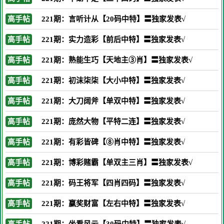
高手帖
221期：言听计从【20码中特】〓独家发表√
高手帖
221期：实力造彩【前后中特】〓独家发表√
高手帖
221期：熟能生巧【天地主③肖】〓独家发表√
高手帖
221期：初沫柒柒【大小中特】〓独家发表√
高手帖
221期：大刀阔斧【单双中特】〓独家发表√
高手帖
221期：庞然大物【平特二连】〓独家发表√
高手帖
221期：有彩皆碑【⑧肖中特】〓独家发表√
高手帖
221期：博彩赌霸【单双主三肖】〓独家发表√
高手帖
221期：码王将军【四肖四码】〓独家发表√
高手帖
221期：赢奖财富【左右中特】〓独家发表√
高手帖
221期：坐看风云【30码中特】〓独家发表√