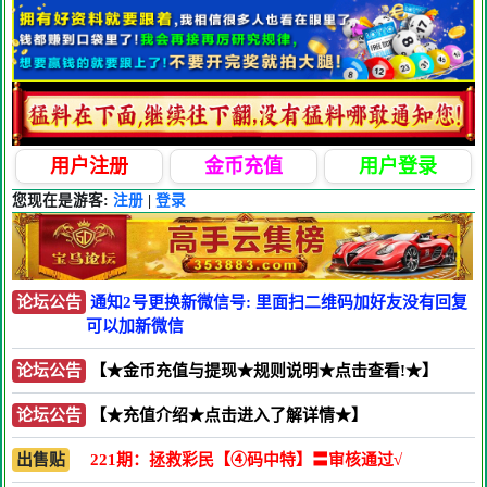
用户注册
金币充值
用户登录
您现在是游客:
注册
|
登录
论坛公告
通知2号更换新微信号: 里面扫二维码加好友没有回复
可以加新微信
论坛公告
【★金币充值与提现★规则说明★点击查看!★】
论坛公告
【★充值介绍★点击进入了解详情★】
出售贴
221期：拯救彩民【④码中特】〓审核通过√