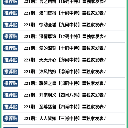
推荐贴
221期：言之凿凿【16码中特】〓独家发表√
推荐贴
221期：澳门密报【十码中特】〓独家发表√
推荐贴
221期：惊动全城【九码中特】〓独家发表√
推荐贴
221期：深情厚谊【17码中特】〓独家发表√
推荐贴
221期：爱的深刻【十码中特】〓独家发表√
推荐贴
221期：天天开心【⑨码中特】〓独家发表√
推荐贴
221期：沐风姑娘【②肖中特】〓独家发表√
推荐贴
221期：联盟之皇【⒂码中特】〓独家发表√
推荐贴
221期：开宗明义【四肖八码】〓独家发表√
推荐贴
221期：至尊猛兽【四肖中特】〓独家发表√
推荐贴
221期：人人皆知【三肖中特】〓独家发表√