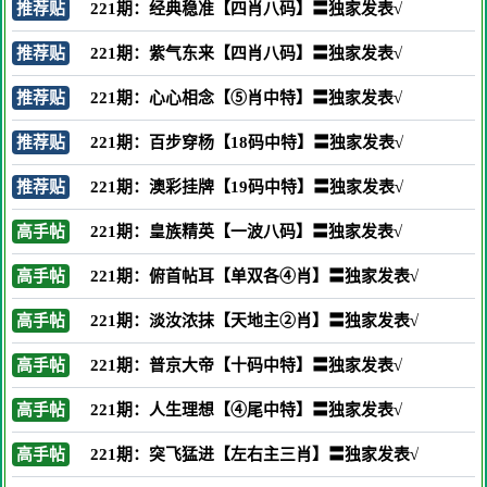
推荐贴
221期：经典稳准【四肖八码】〓独家发表√
推荐贴
221期：紫气东来【四肖八码】〓独家发表√
推荐贴
221期：心心相念【⑤肖中特】〓独家发表√
推荐贴
221期：百步穿杨【18码中特】〓独家发表√
推荐贴
221期：澳彩挂牌【19码中特】〓独家发表√
高手帖
221期：皇族精英【一波八码】〓独家发表√
高手帖
221期：俯首帖耳【单双各④肖】〓独家发表√
高手帖
221期：淡汝浓抹【天地主②肖】〓独家发表√
高手帖
221期：普京大帝【十码中特】〓独家发表√
高手帖
221期：人生理想【④尾中特】〓独家发表√
高手帖
221期：突飞猛进【左右主三肖】〓独家发表√