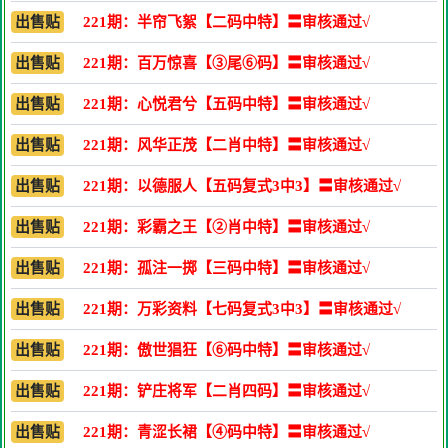
出售贴
221期：半帘飞絮【二码中特】〓审核通过√
出售贴
221期：百万惊喜【③尾⑥码】〓审核通过√
出售贴
221期：心悦君兮【五码中特】〓审核通过√
出售贴
221期：风华正茂【二肖中特】〓审核通过√
出售贴
221期：以德服人【五码复式3中3】〓审核通过√
出售贴
221期：彩霸之王【②肖中特】〓审核通过√
出售贴
221期：孤注一掷【三码中特】〓审核通过√
出售贴
221期：万彩资料【七码复式3中3】〓审核通过√
出售贴
221期：傲世猖狂【⑥码中特】〓审核通过√
出售贴
221期：铲庄将军【二肖四码】〓审核通过√
出售贴
221期：青涩长裙【④码中特】〓审核通过√