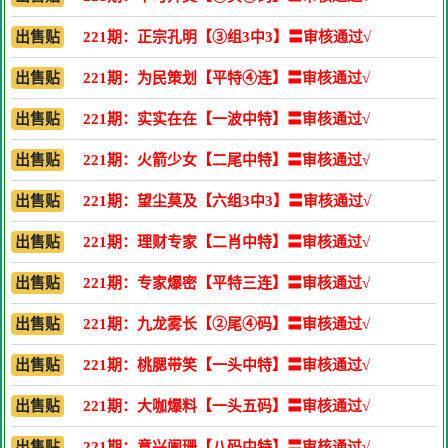
出售贴
221期：正宗孔明【③组3中3】〓审核通过√
出售贴
221期：为民策划【平特④连】〓审核通过√
出售贴
221期：实实在在【一波中特】〓审核通过√
出售贴
221期：火箭少女【二尾中特】〓审核通过√
出售贴
221期：望尘莫及【六组3中3】〓审核通过√
出售贴
221期：理财专家【二肖中特】〓审核通过√
出售贴
221期：专家爆密【平特三连】〓审核通过√
出售贴
221期：九龙雾长【②尾④码】〓审核通过√
出售贴
221期：桃腮带笑【一头中特】〓审核通过√
出售贴
221期：大咖爆料【一头五码】〓审核通过√
出售贴
221期：意兴阑珊【八码中特】〓审核通过√