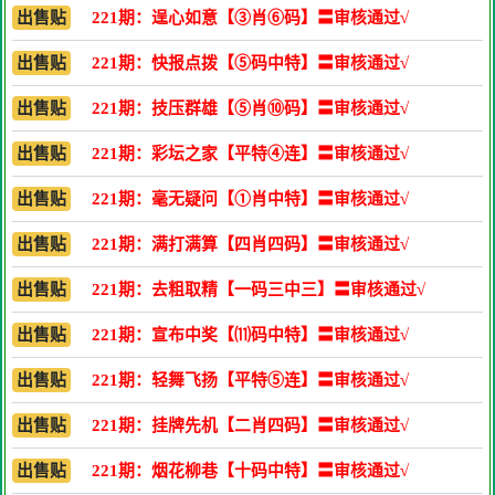
出售贴
221期：逞心如意【③肖⑥码】〓审核通过√
出售贴
221期：快报点拨【⑤码中特】〓审核通过√
出售贴
221期：技压群雄【⑤肖⑩码】〓审核通过√
出售贴
221期：彩坛之家【平特④连】〓审核通过√
出售贴
221期：毫无疑问【①肖中特】〓审核通过√
出售贴
221期：满打满算【四肖四码】〓审核通过√
出售贴
221期：去粗取精【一码三中三】〓审核通过√
出售贴
221期：宣布中奖【⑾码中特】〓审核通过√
出售贴
221期：轻舞飞扬【平特⑤连】〓审核通过√
出售贴
221期：挂牌先机【二肖四码】〓审核通过√
出售贴
221期：烟花柳巷【十码中特】〓审核通过√