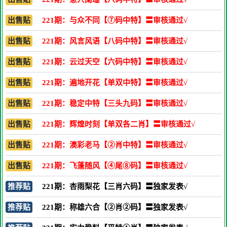
出售贴
221期：与众不同【⑦码中特】〓审核通过√
出售贴
221期：风言风语【八码中特】〓审核通过√
出售贴
221期：云过天空【六码中特】〓审核通过√
出售贴
221期：遍地开花【单双中特】〓审核通过√
出售贴
221期：稳定中特【三头九码】〓审核通过√
出售贴
221期：辉煌时刻【单双各二肖】〓审核通过√
出售贴
221期：澳彩老马【②肖中特】〓审核通过√
出售贴
221期：飞蓬随风【④尾⑧码】〓审核通过√
推荐贴
221期：杏雨梨花【三肖六码】〓独家发表√
推荐贴
221期：称雄六合【②肖②码】〓独家发表√