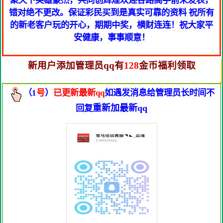
聚天下英雄豪杰，共同创辉煌欢迎各路高手前来发表，
错对绝不更改。保证彩民买到是真实可靠的资料 祝所有
的新老客户玩的开心，期期中奖，横财连连！祝大家平
安健康，事事顺意！
新用户添加管理员qq有
1
2
8
金币福利领取
（1
号
）
已更新最新qq
如遇发消息给管理员长时间不
重新加最新qq
回复